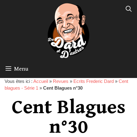
Menu
Vous êtes ici :
Accueil
»
Revues
»
Ecrits Frederic Dard
»
Cent
blagues - Série 1
»
Cent Blagues n°30
Cent Blagues
n°30