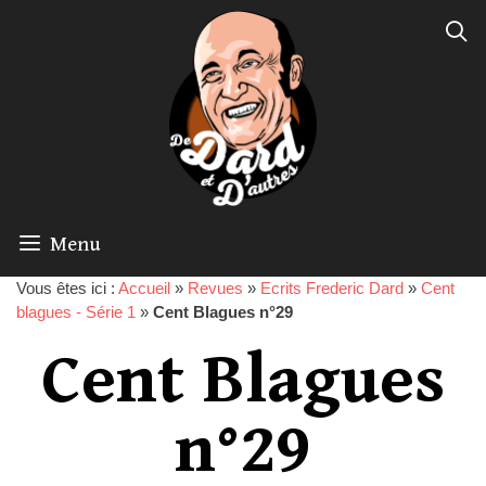
Menu
Vous êtes ici :
Accueil
»
Revues
»
Ecrits Frederic Dard
»
Cent
blagues - Série 1
»
Cent Blagues n°29
Cent Blagues
n°29