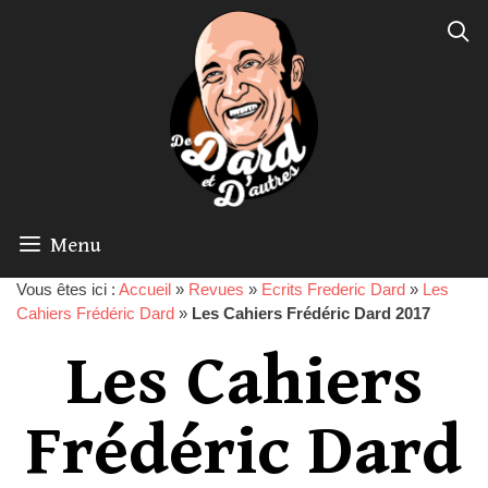
Menu
Vous êtes ici :
Accueil
»
Revues
»
Ecrits Frederic Dard
»
Les
Cahiers Frédéric Dard
»
Les Cahiers Frédéric Dard 2017
Les Cahiers
Frédéric Dard