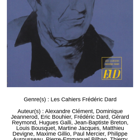
Genre(s) :
Les Cahiers Frédéric Dard
Auteur(s) :
Alexandre Clément
,
Dominique
Jeannerod
,
Eric Bouhier
,
Frédéric Dard
,
Gérard
Reymond
,
Hugues Galli
,
Jean-Baptiste Breton
,
Louis Bousquet
,
Martine Jacques
,
Matthieu
Devigne
,
Maxime Gillio
,
Paul Mercier
,
Philippe
Aurousseau
,
Pierre-Emmanuel Bilbao
,
Thierry