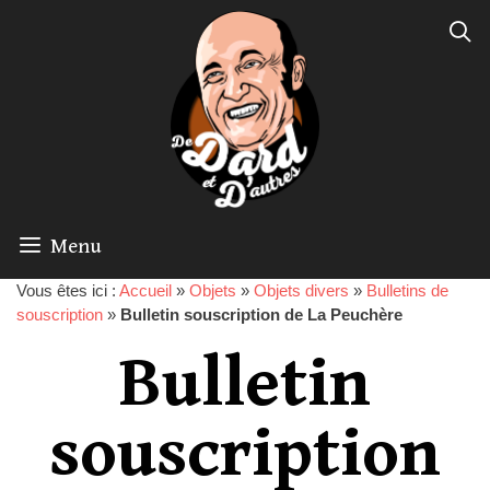
Menu
Vous êtes ici :
Accueil
»
Objets
»
Objets divers
»
Bulletins de
souscription
»
Bulletin souscription de La Peuchère
Bulletin
souscription