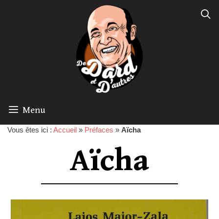
Menu
Vous êtes ici :
Accueil
»
Préfaces
»
Aïcha
Aïcha