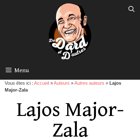
Menu
Vous êtes ici :
Accueil
»
Auteurs
»
Autres auteurs
»
Lajos
Major-Zala
Lajos Major-
Zala