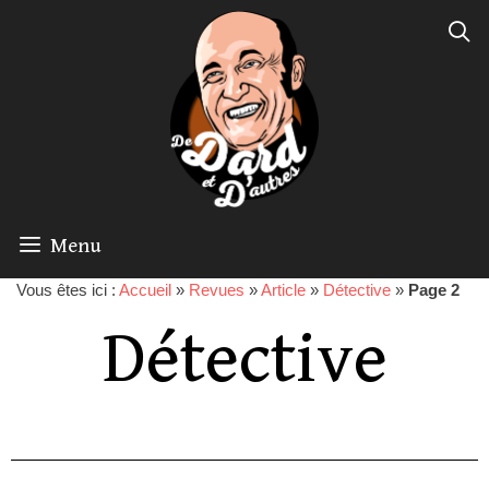
Menu
Vous êtes ici :
Accueil
»
Revues
»
Article
»
Détective
»
Page 2
Détective