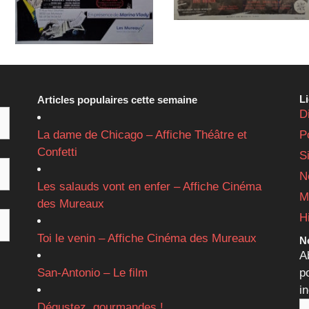
L
Articles populaires cette semaine
D
La dame de Chicago – Affiche Théâtre et
P
Confetti
S
N
Les salauds vont en enfer – Affiche Cinéma
M
des Mureaux
H
Toi le venin – Affiche Cinéma des Mureaux
Ne
A
San-Antonio – Le film
p
i
Dégustez, gourmandes !