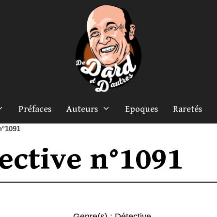
Préfaces
Auteurs
Epoques
Raretés
n°1091
ective n°1091
Genre(s) :
Détective