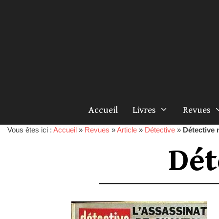
Accueil
Livres
Revues
Vous êtes ici :
Accueil
»
Revues
»
Article
»
Détective
»
Détective 
Dét