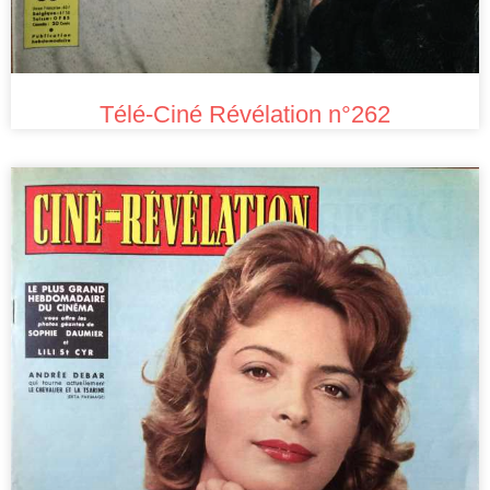
Télé-Ciné Révélation n°262