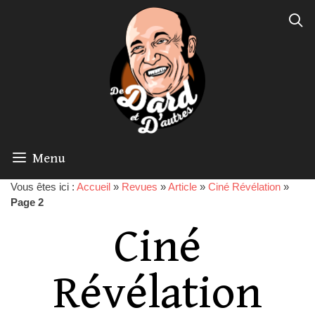
Menu
Vous êtes ici :
Accueil
»
Revues
»
Article
»
Ciné Révélation
»
Page 2
Ciné
Révélation