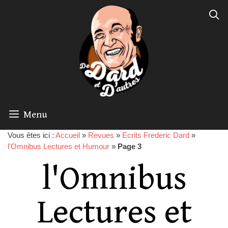
Menu
Vous êtes ici :
Accueil
»
Revues
»
Ecrits Frederic Dard
»
l'Omnibus Lectures et Humour
»
Page 3
l'Omnibus
Lectures et