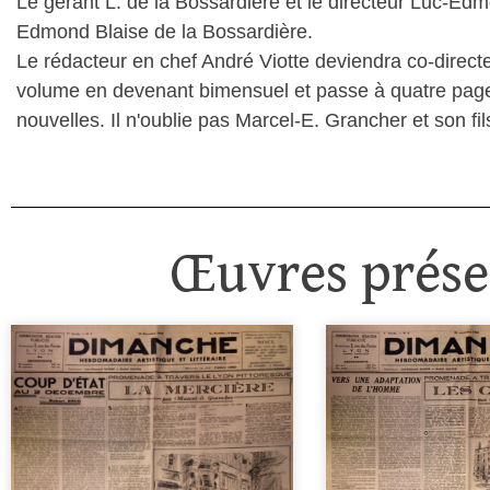
Le gérant L. de la Bossardière et le directeur Luc-E
Edmond Blaise de la Bossardière.
Le rédacteur en chef André Viotte deviendra co-directeu
volume en devenant bimensuel et passe à quatre pages,
nouvelles. Il n'oublie pas Marcel-E. Grancher et son f
Œuvres présen