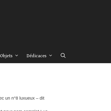
Objets
Dédicaces
ec un n°8 luxueux – dit