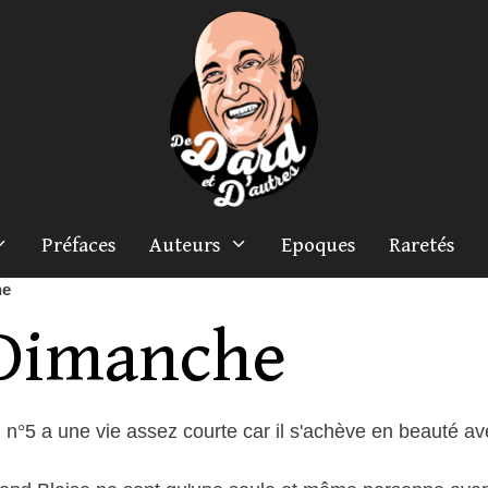
Préfaces
Auteurs
Epoques
Raretés
he
Dimanche
n°5 a une vie assez courte car il s'achève en beauté av