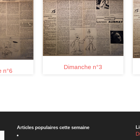
Dimanche n°3
 n°6
L
Articles populaires cette semaine
D