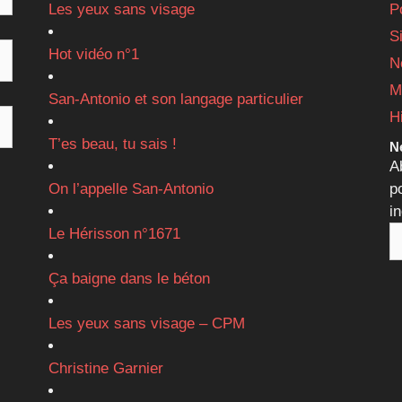
Les yeux sans visage
P
S
Hot vidéo n°1
N
M
San-Antonio et son langage particulier
H
T’es beau, tu sais !
Ne
A
On l’appelle San-Antonio
p
i
Le Hérisson n°1671
Ça baigne dans le béton
Les yeux sans visage – CPM
Christine Garnier