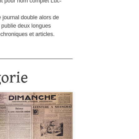
nt pour nom complet Luc-
e journal double alors de
y publie deux longues
chroniques et articles.
orie