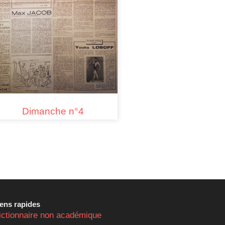
Dimanche n°4
iens rapides
ictionnaire non académique