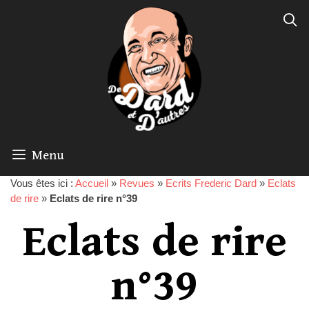
Menu
Vous êtes ici :
Accueil
»
Revues
»
Ecrits Frederic Dard
»
Eclats
de rire
»
Eclats de rire n°39
Eclats de rire
n°39