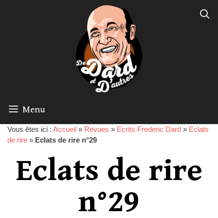
Menu
Vous êtes ici :
Accueil
»
Revues
»
Ecrits Frederic Dard
»
Eclats
de rire
»
Eclats de rire n°29
Eclats de rire
n°29