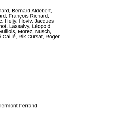
nard
,
Bernard Aldebert
,
ard
,
François Richard
,
c
,
Heljy
,
Hoviv
,
Jacques
hot
,
Lassalvy
,
Léopold
uillois
,
Morez
,
Nusch
,
 Caillé
,
Rik Cursat
,
Roger
Clermont Ferrand