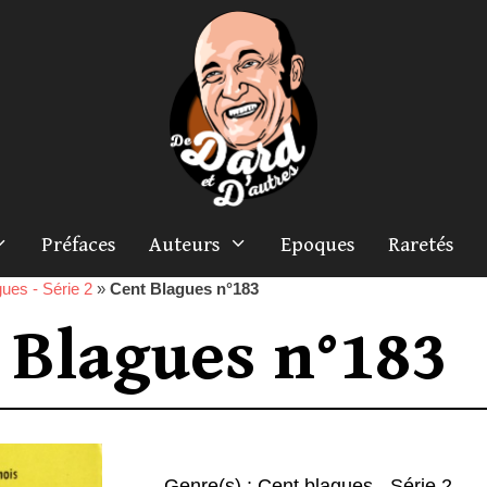
Préfaces
Auteurs
Epoques
Raretés
ues - Série 2
»
Cent Blagues n°183
 Blagues n°183
Genre(s) :
Cent blagues - Série 2