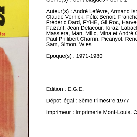
Auteur(s) :
André Lefèvre
,
Armand Is
Claude Vernick
,
Félix Benoit
,
Franch
Frédéric Dard
,
FYHE
,
Gil Roc
,
Harve
Faizant
,
Jean Delacour
,
Kiraz
,
Labac
Massiera
,
Man
,
Milic
,
Mina et André G
Paul Philibert Charrin
,
Picanyol
,
René
Sam
,
Simon
,
Wies
Epoque(s) :
1971-1980
Edition : E.G.E.
Dépot légal : 3ème trimestre 1977
Imprimeur : Imprimerie Mont-Louis, 