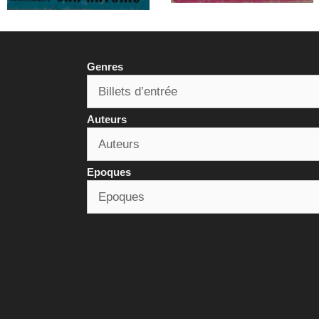
Genres
Auteurs
Epoques