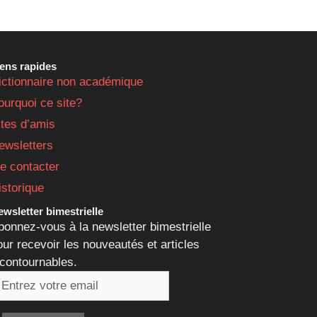
iens rapides
ictionnaire non académique
ourquoi ce site?
ites d’amis
ewsletters
e contacter
istorique
wsletter bimestrielle
bonnez-vous à la newsletter bimestrielle
our recevoir les nouveautés et articles
ncontournables.