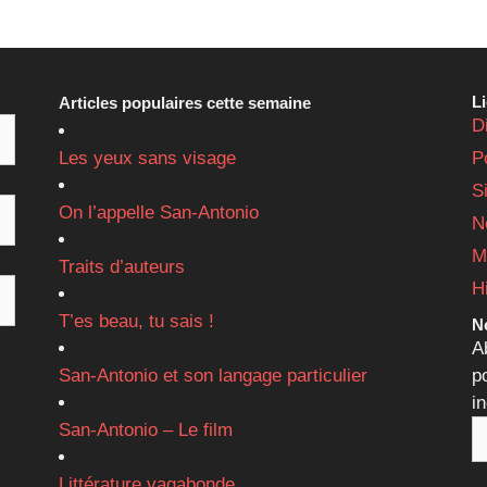
L
Articles populaires cette semaine
D
Les yeux sans visage
P
S
On l’appelle San-Antonio
N
M
Traits d’auteurs
H
T’es beau, tu sais !
Ne
A
San-Antonio et son langage particulier
p
i
San-Antonio – Le film
Littérature vagabonde