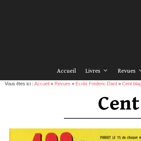
Accueil
Livres
Revues
Vous êtes ici :
Accueil
»
Revues
»
Ecrits Frederic Dard
»
Cent blag
Cent