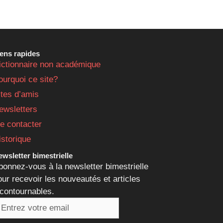
iens rapides
ictionnaire non académique
ourquoi ce site?
ites d’amis
ewsletters
e contacter
istorique
wsletter bimestrielle
bonnez-vous à la newsletter bimestrielle
our recevoir les nouveautés et articles
ncontournables.