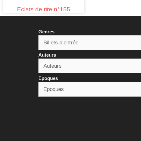
Eclats de rire n°155
Genres
Auteurs
Epoques