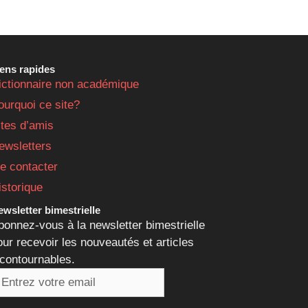
iens rapides
ictionnaire non académique
ourquoi ce site?
ites d’amis
ewsletters
e contacter
istorique
wsletter bimestrielle
bonnez-vous à la newsletter bimestrielle
our recevoir les nouveautés et articles
ncontournables.