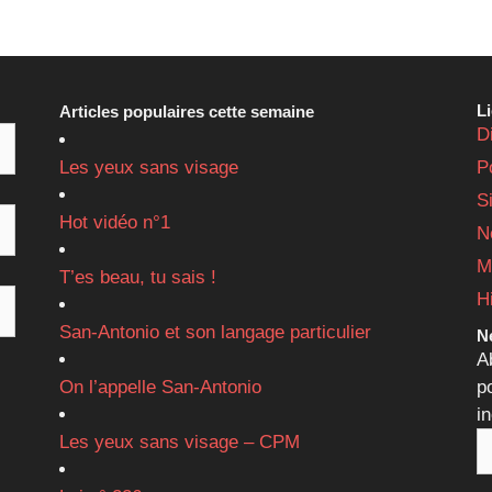
L
Articles populaires cette semaine
D
Les yeux sans visage
P
S
Hot vidéo n°1
N
M
T’es beau, tu sais !
H
San-Antonio et son langage particulier
Ne
A
On l’appelle San-Antonio
p
i
Les yeux sans visage – CPM