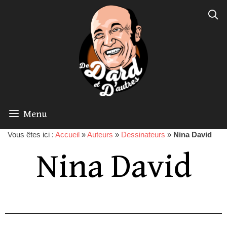
Menu
Vous êtes ici :
Accueil
»
Auteurs
»
Dessinateurs
»
Nina David
Nina David