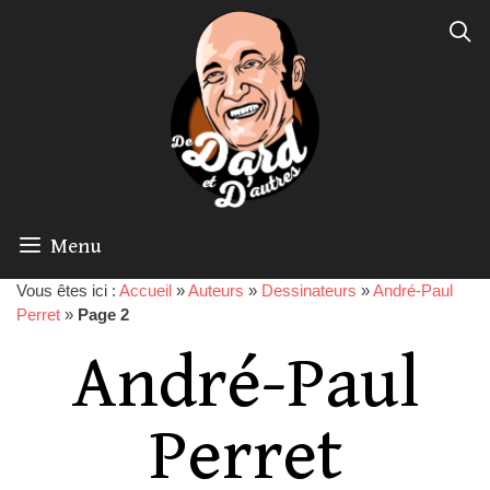
Menu
Vous êtes ici :
Accueil
»
Auteurs
»
Dessinateurs
»
André-Paul
Perret
»
Page 2
André-Paul
Perret