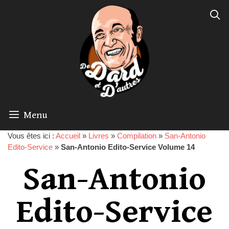
Menu
Vous êtes ici :
Accueil
»
Livres
»
Compilation
»
San-Antonio
Edito-Service
»
San-Antonio Edito-Service Volume 14
San-Antonio
Edito-Service