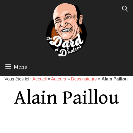
Menu
Vous êtes ici :
Accueil
»
Auteurs
»
Dessinateurs
»
Alain Paillou
Alain Paillou