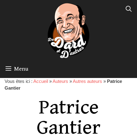
Menu
Vous êtes ici :
Accueil
»
Auteurs
»
Autres auteurs
»
Patrice
Gantier
Patrice
Gantier