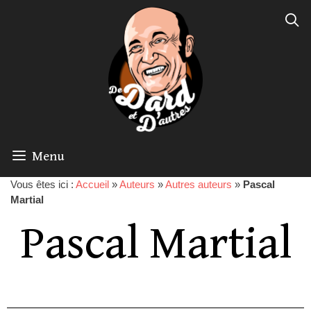
Menu
Vous êtes ici :
Accueil
»
Auteurs
»
Autres auteurs
»
Pascal
Martial
Pascal Martial