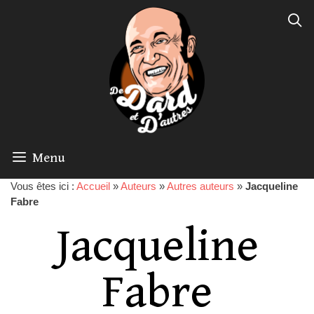
Menu
Vous êtes ici :
Accueil
»
Auteurs
»
Autres auteurs
»
Jacqueline
Fabre
Jacqueline
Fabre