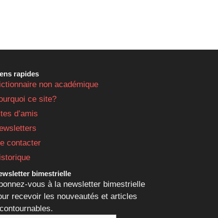
iens rapides
ictionnaire non académique
ourquoi ce site?
ites d’amis
ewsletters
e contacter
istorique
wsletter bimestrielle
bonnez-vous à la newsletter bimestrielle
our recevoir les nouveautés et articles
ncontournables.