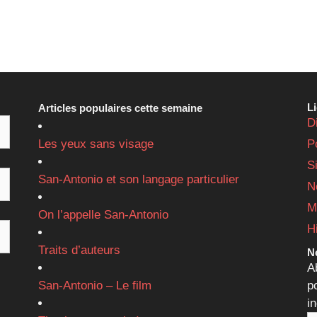
L
Articles populaires cette semaine
D
Les yeux sans visage
P
S
San-Antonio et son langage particulier
N
M
On l’appelle San-Antonio
H
Traits d’auteurs
Ne
A
San-Antonio – Le film
p
i