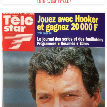
Télé Star n°817