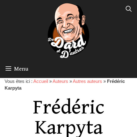
Menu
Vous êtes ici :
Accueil
»
Auteurs
»
Autres auteurs
»
Frédéric
Karpyta
Frédéric
Karpyta