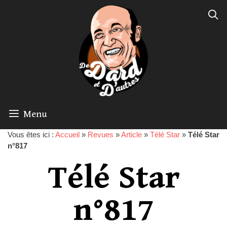
Menu
Vous êtes ici :
Accueil
»
Revues
»
Article
»
Télé Star
»
Télé Star
n°817
Télé Star
n°817