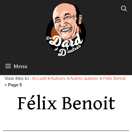
Menu
Vous êtes ici :
Accueil
»
Auteurs
»
Autres auteurs
»
Félix Benoit
»
Page 5
Félix Benoit