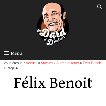
Menu
Vous êtes ici :
Accueil
»
Auteurs
»
Autres auteurs
»
Félix Benoit
»
Page 4
Félix Benoit