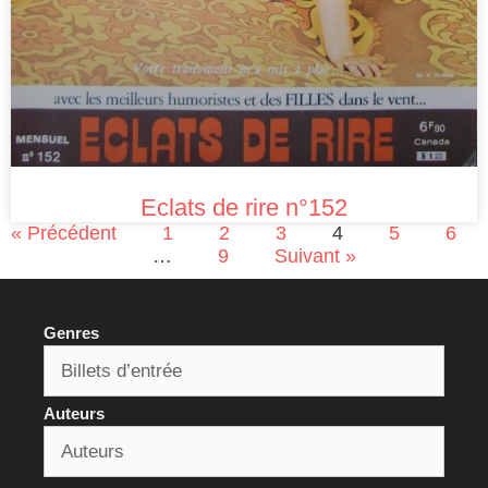
Eclats de rire n°152
« Précédent
1
2
3
4
5
6
…
9
Suivant »
Genres
Auteurs