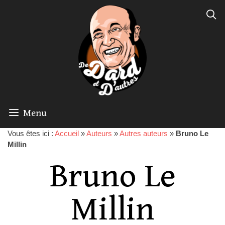
Menu
Vous êtes ici :
Accueil
»
Auteurs
»
Autres auteurs
»
Bruno Le
Millin
Bruno Le
Millin