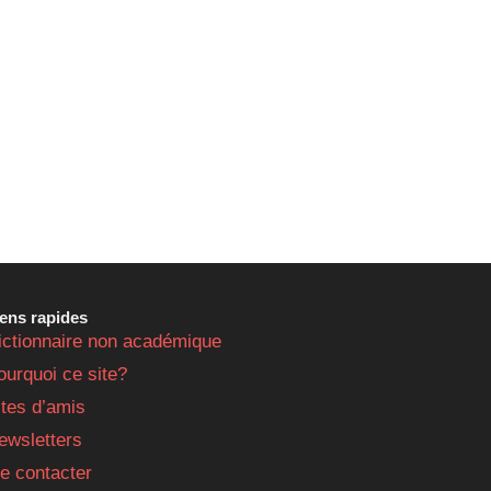
iens rapides
ictionnaire non académique
ourquoi ce site?
ites d’amis
ewsletters
e contacter