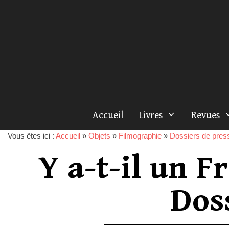
Accueil
Livres
Revues
Vous êtes ici :
Accueil
»
Objets
»
Filmographie
»
Dossiers de pres
Y a-t-il un F
Dos