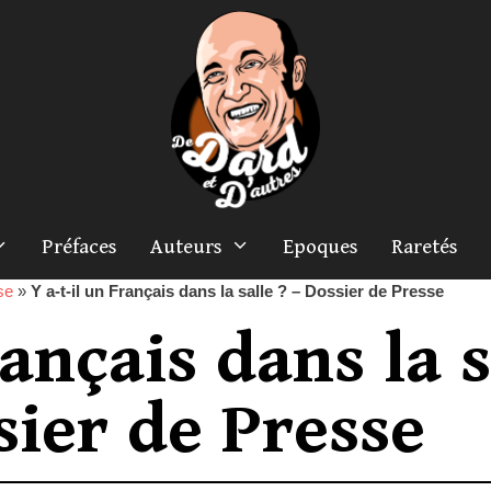
Préfaces
Auteurs
Epoques
Raretés
se
»
Y a-t-il un Français dans la salle ? – Dossier de Presse
rançais dans la s
sier de Presse