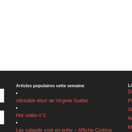
L
Articles populaires cette semaine
D
Véritable élixir de Virginie Guillet
P
S
Hot vidéo n°1
N
M
Les salauds vont en enfer – Affiche Cinéma