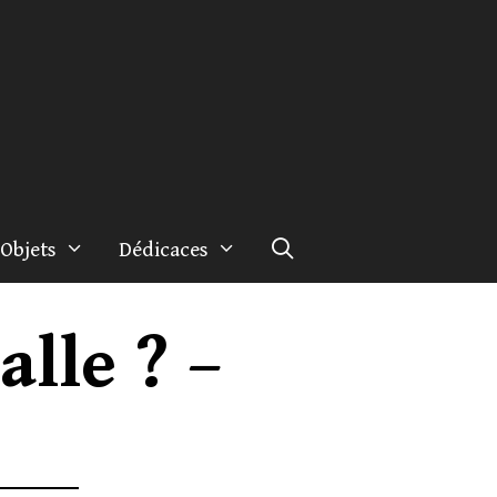
Objets
Dédicaces
alle ? –