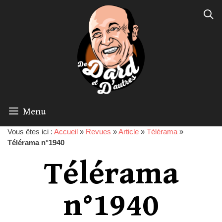
Menu
Vous êtes ici :
Accueil
»
Revues
»
Article
»
Télérama
»
Télérama n°1940
Télérama
n°1940