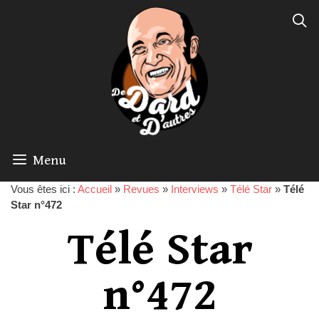
Menu
Vous êtes ici :
Accueil
»
Revues
»
Interviews
»
Télé Star
»
Télé
Star n°472
Télé Star
n°472