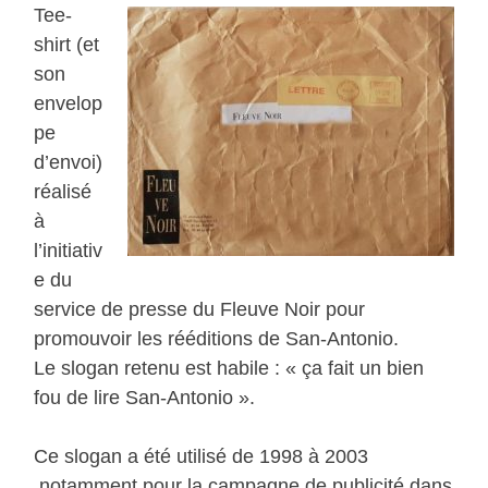
Tee-
shirt (et
son
envelop
pe
d’envoi)
réalisé
à
l’initiativ
e du
service de presse du Fleuve Noir pour
promouvoir les rééditions de San-Antonio.
Le slogan retenu est habile : « ça fait un bien
fou de lire San-Antonio ».
Ce slogan a été utilisé de 1998 à 2003
,notamment pour la campagne de publicité dans