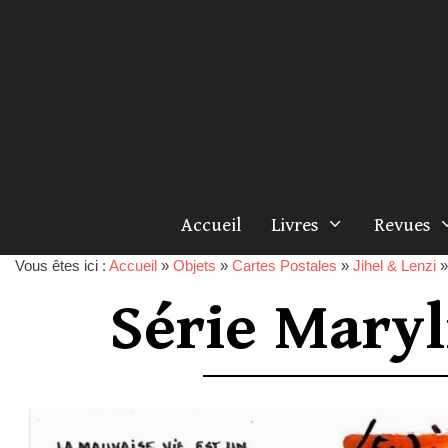
Accueil
Livres
Revues
Vous êtes ici :
Accueil
»
Objets
»
Cartes Postales
»
Jihel & Lenzi
Série Maryl