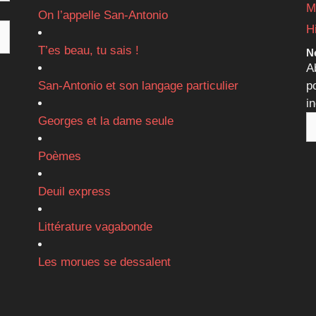
M
On l’appelle San-Antonio
H
T’es beau, tu sais !
Ne
A
San-Antonio et son langage particulier
p
i
Georges et la dame seule
Poèmes
Deuil express
Littérature vagabonde
Les morues se dessalent