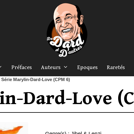
Préfaces
Auteurs
Epoques
Raretés
»
Série Marylin-Dard-Love (CPM 6)
in-Dard-Love (
Genre(s) :
Jihel & Lenzi