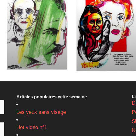
L
Articles populaires cette semaine
D
Les yeux sans visage
P
S
Hot vidéo n°1
N