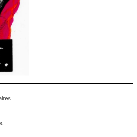
ires.
s.