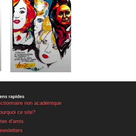
iens rapides
ictionnaire non académique
ourquoi ce site?
ites d’amis
ewsletters