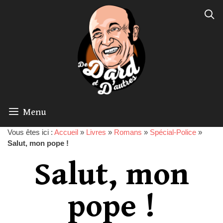
Menu
Vous êtes ici :
Accueil
»
Livres
»
Romans
»
Spécial-Police
»
Salut, mon pope !
Salut, mon
pope !