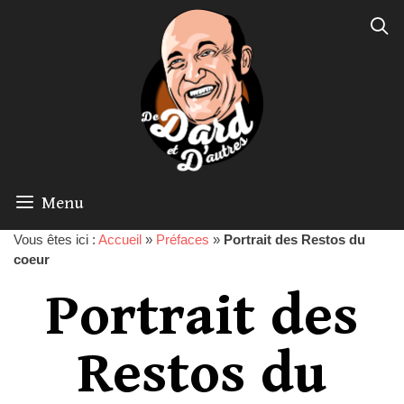
Menu
Vous êtes ici :
Accueil
»
Préfaces
»
Portrait des Restos du
coeur
Portrait des
Restos du