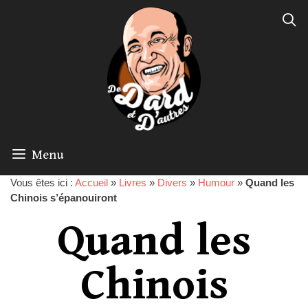
Menu
Vous êtes ici :
Accueil
»
Livres
»
Divers
»
Humour
»
Quand les
Chinois s’épanouiront
Quand les
Chinois