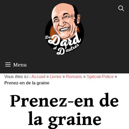
Menu
Vous êtes ici :
Accueil
»
Livres
»
Romans
»
Spécial-Police
»
Prenez-en de la graine
Prenez-en de
la graine