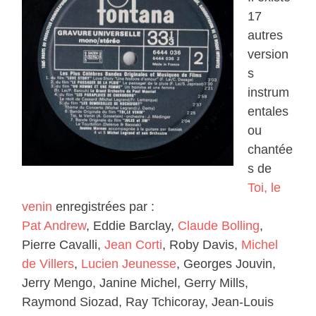
17
autres
version
s
instrum
entales
ou
chantée
s de
Toi, le
venin
enregistrées par :
Pat Andrew
, Eddie Barclay,
Claude Bolling
,
Pierre Cavalli,
Jean Corti
, Roby Davis,
Michel
de Villers
,
Lucien Jeunesse
, Georges Jouvin,
Jerry Mengo, Janine Michel, Gerry Mills,
Raymond Siozad, Ray Tchicoray, Jean-Louis