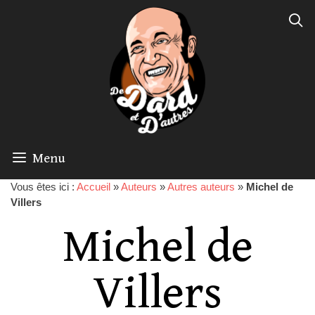
Menu
Vous êtes ici :
Accueil
»
Auteurs
»
Autres auteurs
»
Michel de
Villers
Michel de
Villers