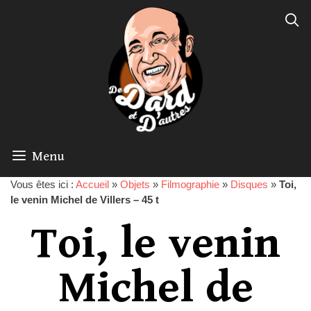
Menu
Vous êtes ici :
Accueil
»
Objets
»
Filmographie
»
Disques
»
Toi,
le venin Michel de Villers – 45 t
Toi, le venin
Michel de