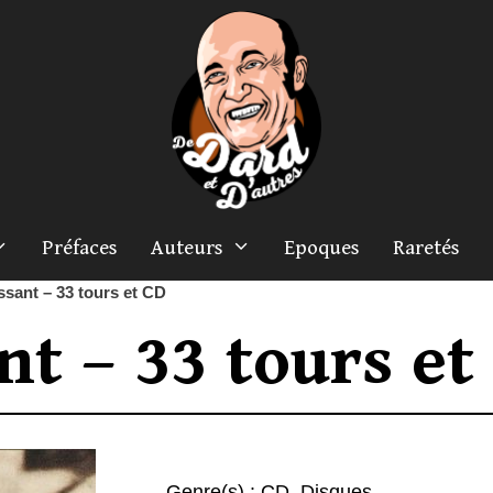
Préfaces
Auteurs
Epoques
Raretés
ssant – 33 tours et CD
nt – 33 tours et
Genre(s) :
CD
,
Disques