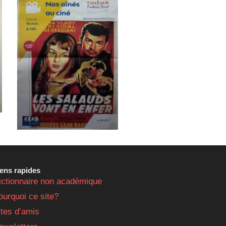
iens rapides
ictionnaire non académique
ourquoi ce site?
ites d’amis