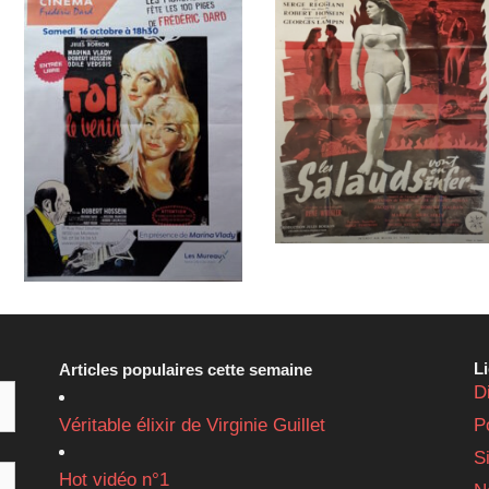
L
Articles populaires cette semaine
D
Véritable élixir de Virginie Guillet
P
S
Hot vidéo n°1