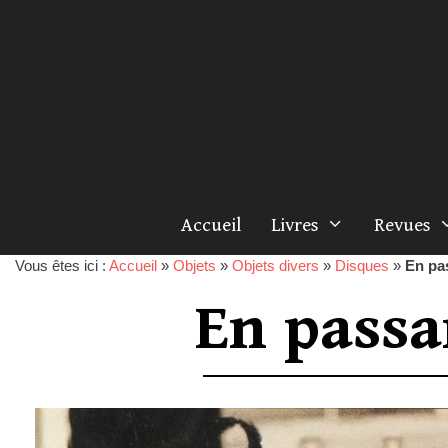
Accueil
Livres
Revues
Vous êtes ici :
Accueil
»
Objets
»
Objets divers
»
Disques
»
En pa
En passa