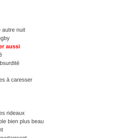
 autre nuit
ugby
er aussi
é
bsurdité
les à caresser
es rideaux
ble bien plus beau
nt