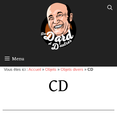
Menu
Vous êtes ici :
Accueil
»
Objets
»
Objets divers
»
CD
CD