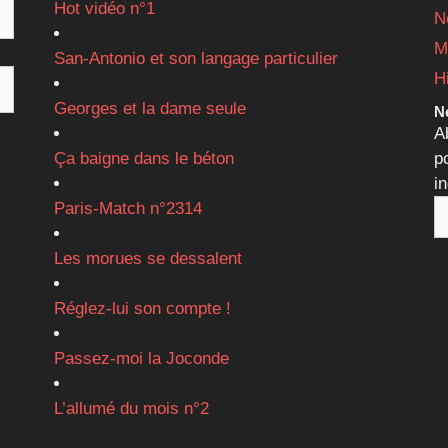
Hot vidéo n°1
N
M
San-Antonio et son langage particulier
H
Georges et la dame seule
Ne
A
Ça baigne dans le béton
p
i
Paris-Match n°2314
Les morues se dessalent
Réglez-lui son compte !
Passez-moi la Joconde
L’allumé du mois n°2