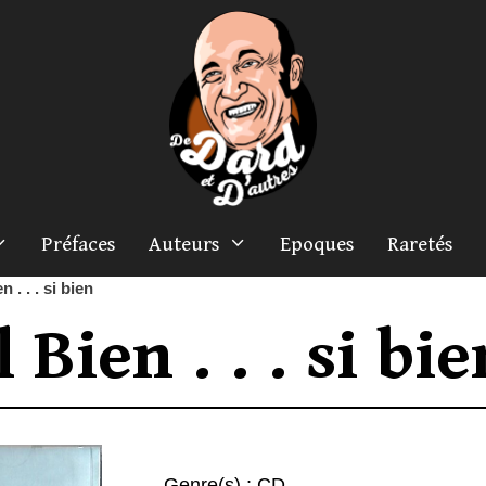
Préfaces
Auteurs
Epoques
Raretés
 . . . si bien
 Bien . . . si bie
Genre(s) :
CD