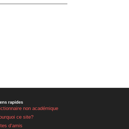
iens rapides
ictionnaire non académique
ourquoi ce site?
ites d’amis