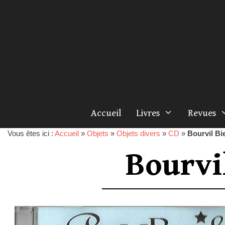
Accueil
Livres
Revues
Vous êtes ici :
Accueil
»
Objets
»
Objets divers
»
CD
»
Bourvil Bien
Bourvil