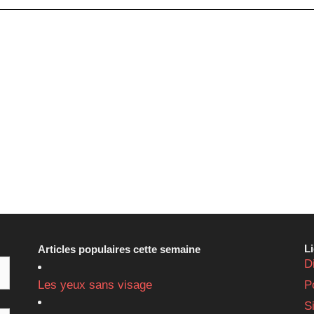
L
Articles populaires cette semaine
D
Les yeux sans visage
P
S