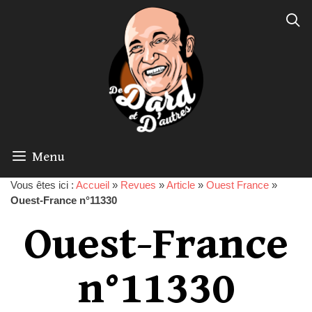
Menu
Vous êtes ici :
Accueil
»
Revues
»
Article
»
Ouest France
»
Ouest-France n°11330
Ouest-France
n°11330