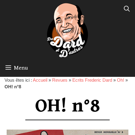
Menu
Vous êtes ici :
Accueil
»
Revues
»
Ecrits Frederic Dard
»
Oh!
»
OH! n°8
OH! n°8