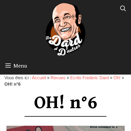
Menu
Vous êtes ici :
Accueil
»
Revues
»
Ecrits Frederic Dard
»
Oh!
»
OH! n°6
OH! n°6