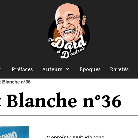
Préfaces
Auteurs
Epoques
Raretés
t Blanche n°36
t Blanche n°36
Genre(s) :
Nuit Blanche