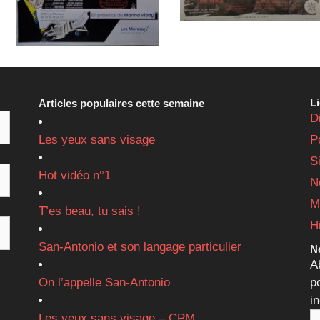
L
Articles populaires cette semaine
D
Les yeux sans visage
P
S
Hot vidéo n°1
N
M
T’es beau, tu sais !
H
San-Antonio et son langage particulier
Ne
A
On l’appelle San-Antonio
p
i
Les yeux sans visage – CPM