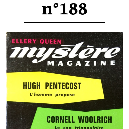
n°188