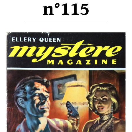
n°115